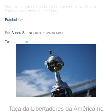
Decisão acontece no dia 29 de novembro, às 18h, no
Estádio Monumental, em Lima
Futebol
/
Por
Alinne Souza
/
04/11/2025 às 14:15
Tweetar
Taça da Libertadores da América no