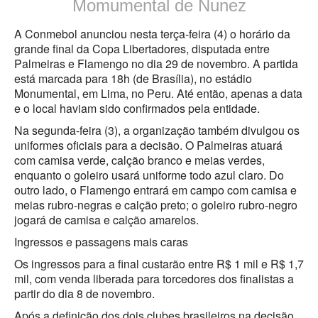
Momumental de Nunez
A Conmebol anunciou nesta terça-feira (4) o horário da
grande final da Copa Libertadores, disputada entre
Palmeiras e Flamengo no dia 29 de novembro. A partida
está marcada para 18h (de Brasília), no estádio
Monumental, em Lima, no Peru. Até então, apenas a data
e o local haviam sido confirmados pela entidade.
Na segunda-feira (3), a organização também divulgou os
uniformes oficiais para a decisão. O Palmeiras atuará
com camisa verde, calção branco e meias verdes,
enquanto o goleiro usará uniforme todo azul claro. Do
outro lado, o Flamengo entrará em campo com camisa e
meias rubro-negras e calção preto; o goleiro rubro-negro
jogará de camisa e calção amarelos.
Ingressos e passagens mais caras
Os ingressos para a final custarão entre R$ 1 mil e R$ 1,7
mil, com venda liberada para torcedores dos finalistas a
partir do dia 8 de novembro.
Após a definição dos dois clubes brasileiros na decisão,