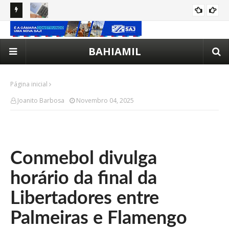
e
Veja se seu local de votação mudou para as Eleições 2026
Col
em Santo Antônio de Jesus
mot
BAHIAMIL
Página inicial
Joanito Barbosa
Novembro 04, 2025
Conmebol divulga
horário da final da
Libertadores entre
Palmeiras e Flamengo